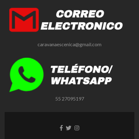
caravanaescenica@gmail.com
55 27095197
Enlace
Enlace
Enlace
de
de
de